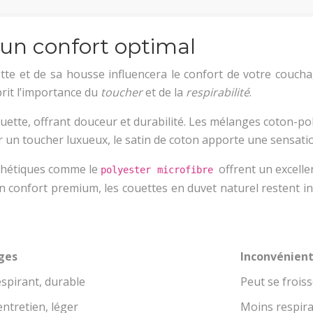
 un confort optimal
tte et de sa housse influencera le confort de votre couchag
sprit l’importance du
toucher
et de la
respirabilité
.
uette, offrant douceur et durabilité. Les mélanges coton-pol
r un toucher luxueux, le satin de coton apporte une sensati
nthétiques comme le
offrent un excelle
polyester microfibre
 confort premium, les couettes en duvet naturel restent in
ges
Inconvénien
spirant, durable
Peut se frois
’entretien, léger
Moins respira