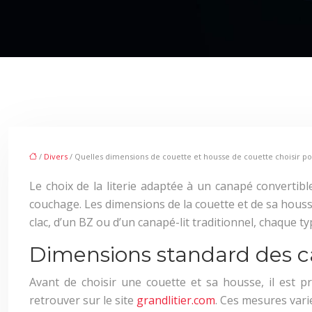
/
Divers
/ Quelles dimensions de couette et housse de couette choisir po
Le choix de la literie adaptée à un canapé convertib
couchage. Les dimensions de la couette et de sa housse 
clac, d’un BZ ou d’un canapé-lit traditionnel, chaque t
Dimensions standard des c
Avant de choisir une couette et sa housse, il est 
retrouver sur le site
grandlitier.com
. Ces mesures vari