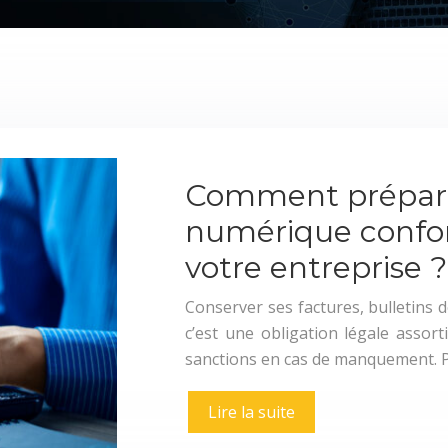
Comment préparer
numérique confor
votre entreprise ?
Conserver ses factures, bulletins 
c’est une obligation légale assor
sanctions en cas de manquement. P
Lire la suite