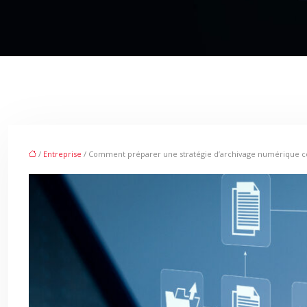
/
Entreprise
/ Comment préparer une stratégie d’archivage numérique co