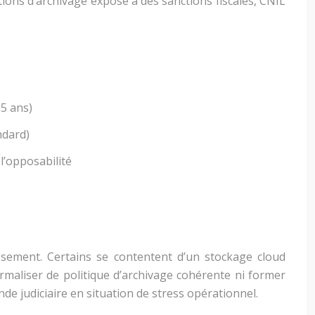
ions d’archivage expose à des sanctions fiscales, CNIL
 5 ans)
ndard)
 l’opposabilité
ssement. Certains se contentent d’un stockage cloud
ormaliser de politique d’archivage cohérente ni former
e judiciaire en situation de stress opérationnel.