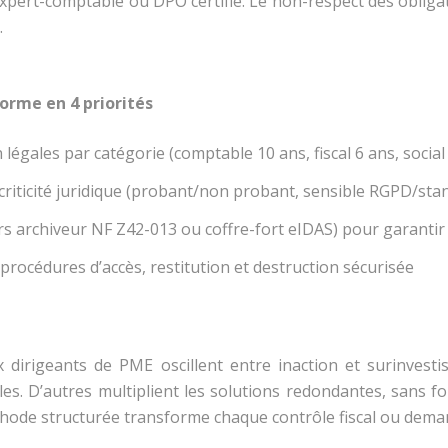
expert-comptable ou DPO certifié. Le non-respect des obligat
.
orme en 4 priorités
 légales par catégorie (comptable 10 ans, fiscal 6 ans, social
 criticité juridique (probant/non probant, sensible RGPD/sta
iers archiveur NF Z42-013 ou coffre-fort eIDAS) pour garantir
 procédures d’accès, restitution et destruction sécurisée
 dirigeants de PME oscillent entre inaction et surinvesti
ales. D’autres multiplient les solutions redondantes, sans f
ode structurée transforme chaque contrôle fiscal ou demand