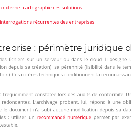
on externe : cartographie des solutions
interrogations récurrentes des entreprises
eprise : périmètre juridique de
s fichiers sur un serveur ou dans le cloud. Il désigne 
ion depuis sa création), sa pérennité (lisibilité dans le t
ation). Ces critères techniques conditionnent la reconnaissa
us fréquemment constatée lors des audits de conformité. Un
redondantes. L’archivage probant, lui, répond à une obli
ue le document n’a subi aucune modification depuis sa dat
les : utiliser un
recommandé numérique
permet par exemp
testable.