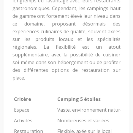
longtemps eu l’avantage avec leurs restaurants
gastronomiques. Cependant, les campings haut
de gamme ont fortement élevé leur niveau dans
ce domaine, proposant désormais des
expériences culinaires de qualité, souvent axées
sur les produits locaux et les spécialités
régionales. La flexibilité est un atout
supplémentaire, avec la possibilité de cuisiner
soi-même dans son hébergement ou de profiter
des différentes options de restauration sur
place.
Critère
Camping 5 étoiles
Hô
Espace
Vaste, environnement naturel
Li
Activités
Nombreuses et variées
Li
Restauration
Flexible, axée sur le local
Fo