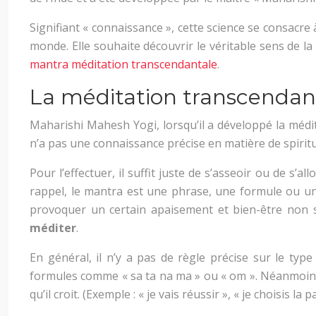
Signifiant « connaissance », cette science se consacre 
monde. Elle souhaite découvrir le véritable sens de la v
mantra méditation transcendantale
.
La méditation transcendant
Maharishi Mahesh Yogi, lorsqu’il a développé la méditat
n’a pas une connaissance précise en matière de spiritua
Pour l’effectuer, il suffit juste de s’asseoir ou de s’a
rappel, le mantra est une phrase, une formule ou une 
provoquer un certain apaisement et bien-être non se
méditer
.
En général, il n’y a pas de règle précise sur le t
formules comme « sa ta na ma » ou « om ». Néanmoins,
qu’il croit. (Exemple : « je vais réussir », « je choisis la 