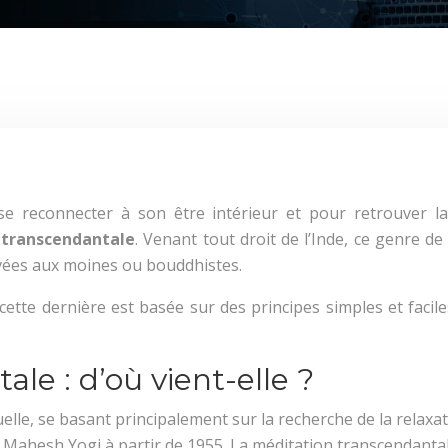
e reconnecter à son être intérieur et pour retrouver la 
 transcendantale
. Venant tout droit de l’Inde, ce genre de
rvées aux moines ou bouddhistes.
 cette dernière est basée sur des principes simples et fac
le : d’où vient-elle ?
elle, se basant principalement sur la recherche de la relaxa
 Mahesh Yogi à partir de 1955. La méditation transcendantale 