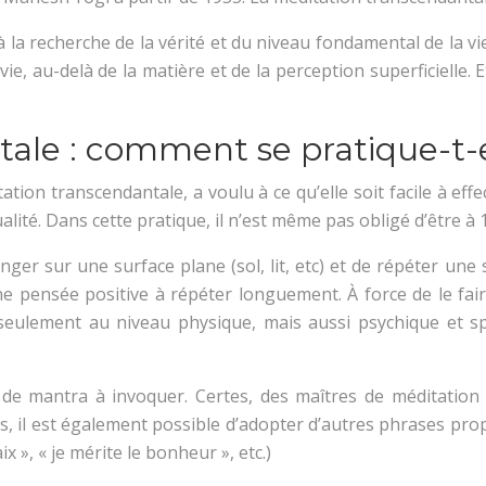
à la recherche de la vérité et du niveau fondamental de la v
ie, au-delà de la matière et de la perception superficielle. Et
ale : comment se pratique-t-e
ion transcendantale, a voulu à ce qu’elle soit facile à effe
lité. Dans cette pratique, il n’est même pas obligé d’être à
llonger sur une surface plane (sol, lit, etc) et de répéter une
pensée positive à répéter longuement. À force de le faire, l
ulement au niveau physique, mais aussi psychique et spir
ype de mantra à invoquer. Certes, des maîtres de méditati
 il est également possible d’adopter d’autres phrases propr
paix », « je mérite le bonheur », etc.)