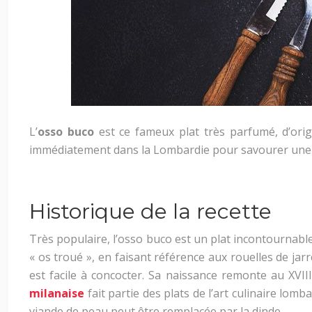
L’
osso buco
est ce fameux plat très parfumé, d’orig
immédiatement dans la Lombardie pour savourer une dél
Historique de la recette
Très populaire, l’osso buco est un plat incontournable 
« os troué », en faisant référence aux rouelles de jarre
est facile à concocter. Sa naissance remonte au XVII
milanaise
fait partie des plats de l’art culinaire lom
viande de peau peut être remplacée par la dinde.