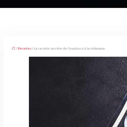
/
Recettes
/ La recette secrète de l’ossobuco à la milanaise