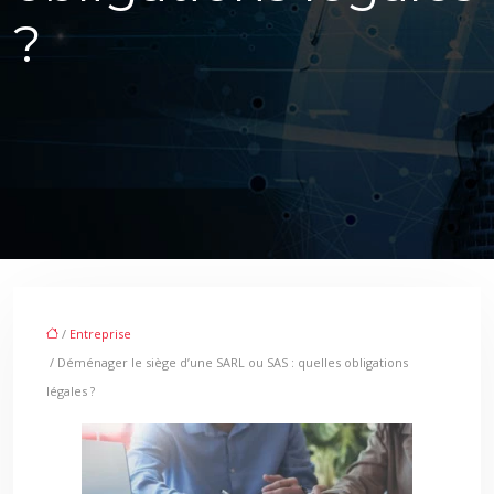
?
/
Entreprise
/ Déménager le siège d’une SARL ou SAS : quelles obligations
légales ?